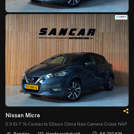
Nissan Micra
0.9 IG-T N-Connecta 5Deurs Clima Navi Camera Cruise NAP
Benzine
Handgeschakeld
56.210 KM