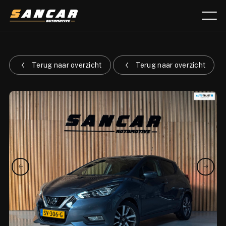
Aanbod
Terug naar overzicht
Terug naar overzicht
Diensten
Over ons
Verkocht
Lease calculator
Contact