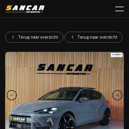
Aanbod
Terug naar overzicht
Terug naar overzicht
Diensten
Over ons
Verkocht
Lease calculator
Contact