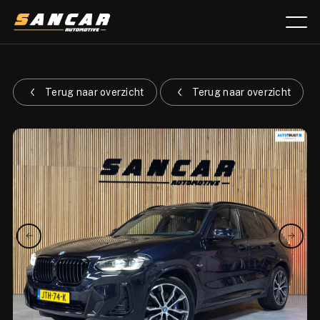
Aanbod
Terug naar overzicht
Terug naar overzicht
Diensten
Over ons
Verkocht
Lease calculator
Contact