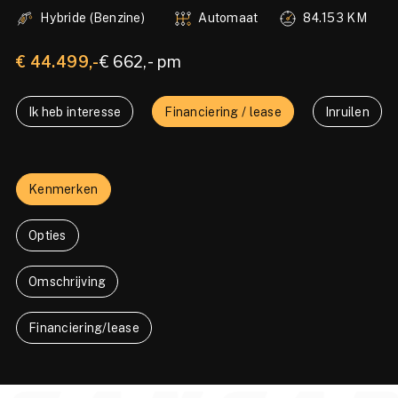
Hybride (Benzine)
Automaat
84.153 KM
€ 44.499,-
€ 662,- pm
Ik heb interesse
Financiering / lease
Inruilen
Kenmerken
Opties
Omschrijving
Financiering/lease