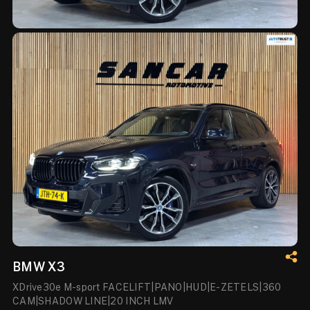
BMW X3
XDrive30e M-sport FACELIFT|PANO|HUD|E-ZETELS|360
CAM|SHADOW LINE|20 INCH LMV