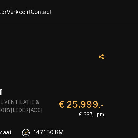
tor
Verkocht
Contact
f
EL VENTILATIE &
€ 25.999,-
ORY|LEDER|ACC|
€ 387,- pm
maat
147.150 KM