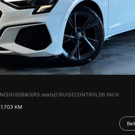
 PANO|HUD|B&O|RS seats|CRUISECONTROL|18 INCH
11.703 KM
Bek