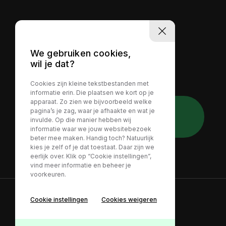
We gebruiken cookies,
wil je dat?
Cookies zijn kleine tekstbestanden met
informatie erin. Die plaatsen we kort op je
apparaat. Zo zien we bijvoorbeeld welke
Whatsapp direct
pagina’s je zag, waar je afhaakte en wat je
invulde. Op die manier hebben wij
+31 6 - 20 298 298
informatie waar we jouw websitebezoek
beter mee maken. Handig toch? Natuurlijk
kies je zelf of je dat toestaat. Daar zijn we
eerlijk over. Klik op “Cookie instellingen”,
vind meer informatie en beheer je
voorkeuren.
Cookie instellingen
Cookies weigeren