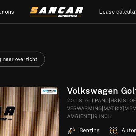
er ons
Lease calcula
 naar overzicht
Volkswagen Gol
2.0 TSI GTI PANO|H&K|STO
VERWARMING|MATRIX|MEM
AMBIENT|19 INCH
Benzine
Auto