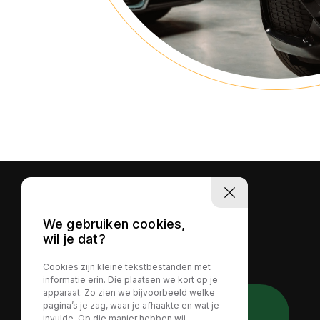
We gebruiken cookies,
wil je dat?
Cookies zijn kleine tekstbestanden met
informatie erin. Die plaatsen we kort op je
apparaat. Zo zien we bijvoorbeeld welke
Whatsapp direct
pagina’s je zag, waar je afhaakte en wat je
invulde. Op die manier hebben wij