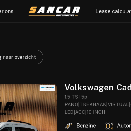
er ons
Lease calcula
 naar overzicht
Volkswagen Ca
1.5 TSI 5p
PANO|TREKHAAK|VIRTUAL
LED|ACC|18 INCH
Benzine
Auto