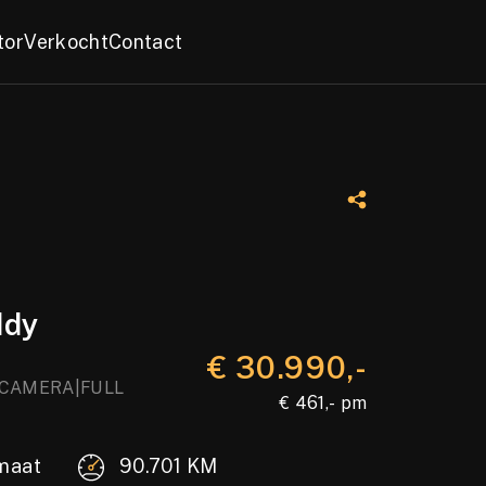
tor
Verkocht
Contact
ddy
€ 30.990,-
|CAMERA|FULL
€ 461,- pm
maat
90.701 KM