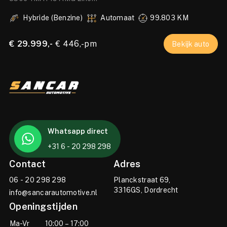
PANO|BURMESTER|TREKHAAK|CAMERA|19 INCH
Hybride (Benzine)
Automaat
99.803 KM
€ 29.999,-
€ 446,-pm
€
Bekijk auto
Whatsapp direct
+31 6 - 20 298 298
Contact
Adres
06 - 20 298 298
Planckstraat 69,
3316GS, Dordrecht
info@sancarautomotive.nl
Openingstijden
Ma-Vr
10:00 – 17:00