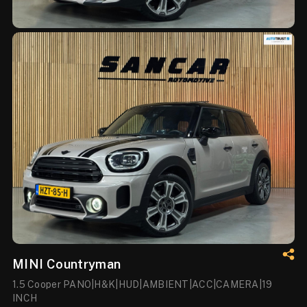
MINI Countryman
1.5 Cooper PANO|H&K|HUD|AMBIENT|ACC|CAMERA|19
INCH