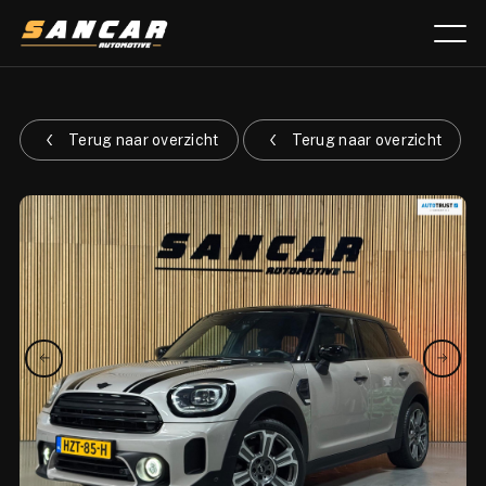
Aanbod
Terug naar overzicht
Terug naar overzicht
Diensten
Over ons
Verkocht
Lease calculator
Contact