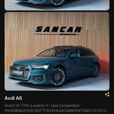
Audi A6
Avant 55 TFSI e quattro S- Line Competition
PANO|B&O|HUD|360°|TREKHAAK|AMBIENT|NACHTZICHT