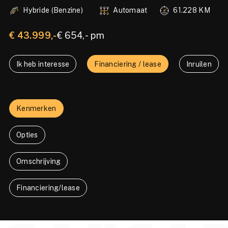
|STANDKACHEL|19 INCH
Hybride (Benzine)
Automaat
61.228 KM
€ 43.999,-
€ 654,- pm
Ik heb interesse
Financiering / lease
Inruilen
Kenmerken
Opties
Omschrijving
Financiering/lease