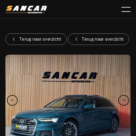
Aanbod
Terug naar overzicht
Terug naar overzicht
Diensten
Over ons
Verkocht
Lease calculator
Contact