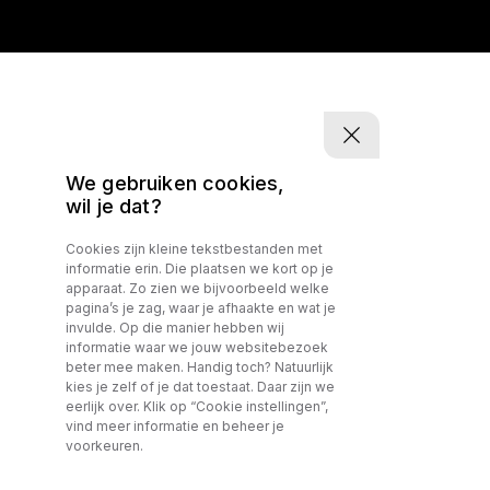
We gebruiken cookies,
wil je dat?
Cookies zijn kleine tekstbestanden met
informatie erin. Die plaatsen we kort op je
apparaat. Zo zien we bijvoorbeeld welke
pagina’s je zag, waar je afhaakte en wat je
invulde. Op die manier hebben wij
informatie waar we jouw websitebezoek
beter mee maken. Handig toch? Natuurlijk
kies je zelf of je dat toestaat. Daar zijn we
eerlijk over. Klik op “Cookie instellingen”,
vind meer informatie en beheer je
voorkeuren.