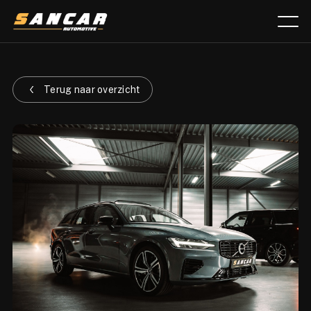
Aanbod
Terug naar overzicht
Diensten
Over ons
Verkocht
Lease calculator
Contact