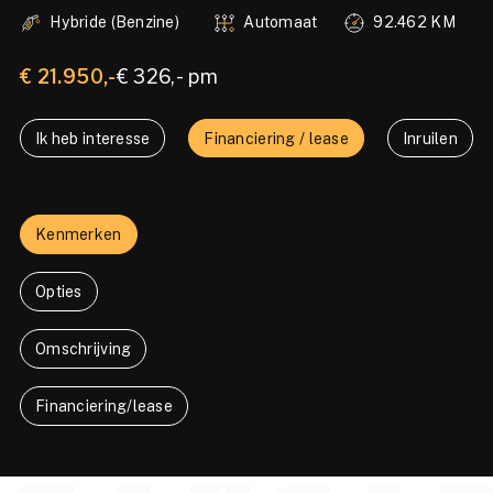
Hybride (Benzine)
Automaat
92.462 KM
€ 21.950,-
€ 326,- pm
Ik heb interesse
Financiering / lease
Inruilen
Kenmerken
Opties
Omschrijving
Financiering/lease