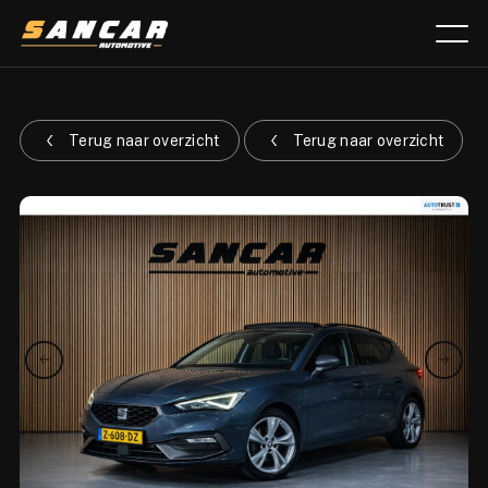
Aanbod
Terug naar overzicht
Terug naar overzicht
Diensten
Over ons
Verkocht
Lease calculator
Contact