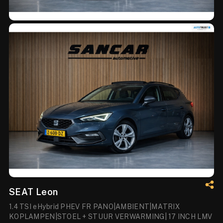
SEAT Leon
1.4 TSI eHybrid PHEV FR PANO|AMBIENT|MATRIX
KOPLAMPEN|STOEL + STUUR VERWARMING| 17 INCH LMV