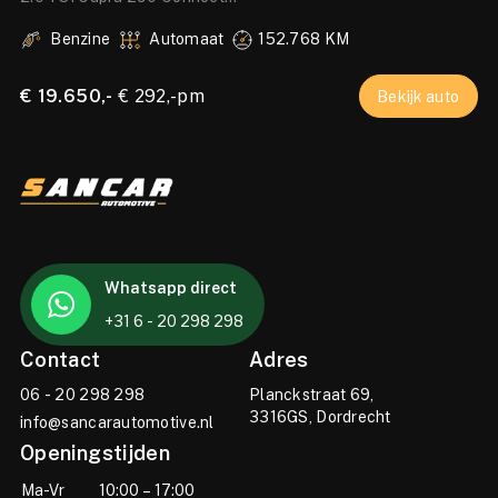
PANO|AMBIENT|CAMERA|DAB|ACC|19 INCH
V
Benzine
Automaat
152.768 KM
I
€ 19.650,-
€ 292,-pm
€
Bekijk auto
Whatsapp direct
+31 6 - 20 298 298
Contact
Adres
06 - 20 298 298
Planckstraat 69,
3316GS, Dordrecht
info@sancarautomotive.nl
Openingstijden
Ma-Vr
10:00 – 17:00