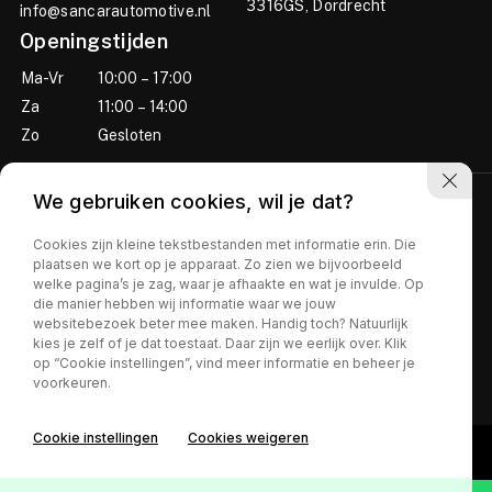
3316GS, Dordrecht
info@sancarautomotive.nl
Openingstijden
Ma-Vr
10:00 – 17:00
Za
11:00 – 14:00
Zo
Gesloten
We gebruiken cookies, wil je dat?
Cookies zijn kleine tekstbestanden met informatie erin. Die
plaatsen we kort op je apparaat. Zo zien we bijvoorbeeld
welke pagina’s je zag, waar je afhaakte en wat je invulde. Op
die manier hebben wij informatie waar we jouw
websitebezoek beter mee maken. Handig toch? Natuurlijk
Privacy policy
kies je zelf of je dat toestaat. Daar zijn we eerlijk over. Klik
op “Cookie instellingen”, vind meer informatie en beheer je
voorkeuren.
Cookie instellingen
Cookies weigeren