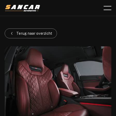
Aanbod
Terug naar overzicht
Diensten
Over ons
Verkocht
Lease calculator
Contact